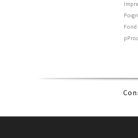
Impre
Poign
Fond 
pProd
Con