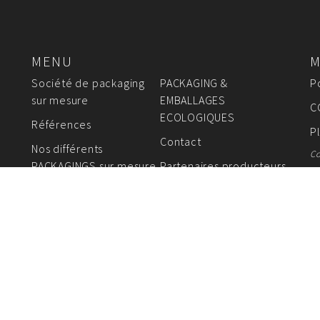
MENU
M
Société de packaging
PACKAGING &
P
sur mesure
EMBALLAGES
C
ECOLOGIQUES
Références
P
Contact
Nos différents
Co
PACKAGINGS sur mesure
Partenaires producteurs
de packaging
AGES FABRICANT DE SACS EN PAPIER - EMBALLAGES 