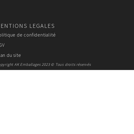
ENTIONS LEGALES
olitique de confidentialité
GV
lan du site
pyright AK Emballages 2023 © Tous droits réservés
SUR MESURE