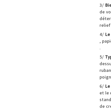
3/
Bie
de vo
déter
relie
4/
Le
, pap
.
5/
Ty
dessu
ruban
poign
6/
Le
et le
stand
de cr