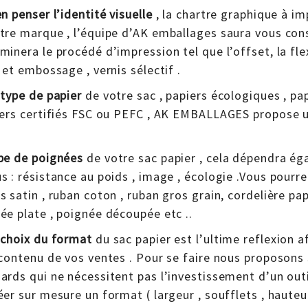
n penser l’identité visuelle
, la chartre graphique à im
tre marque , l’équipe d’AK emballages saura vous conse
minera le procédé d’impression tel que l’offset, la fl
f et embossage , vernis sélectif .
 type de papier
de votre sac , papiers écologiques , pap
iers certifiés FSC ou PEFC , AK EMBALLAGES propose 
pe de poignées
de votre sac papier , cela dépendra ég
s : résistance au poids , image , écologie .Vous pourre
s satin , ruban coton , ruban gros grain, cordelière pa
ée plate , poignée découpée etc ..
 choix du format
du sac papier est l’ultime reflexion 
 contenu de vos ventes . Pour se faire nous proposon
ards qui ne nécessitent pas l’investissement d’un outi
éer sur mesure un format ( largeur , soufflets , haute