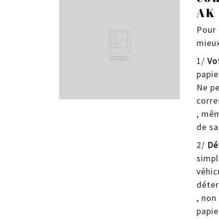
AK
Pour 
mieux
1/
Vo
papie
Ne pe
corre
, mêm
de sa
2/
Dé
simpl
véhic
déter
, non
papie