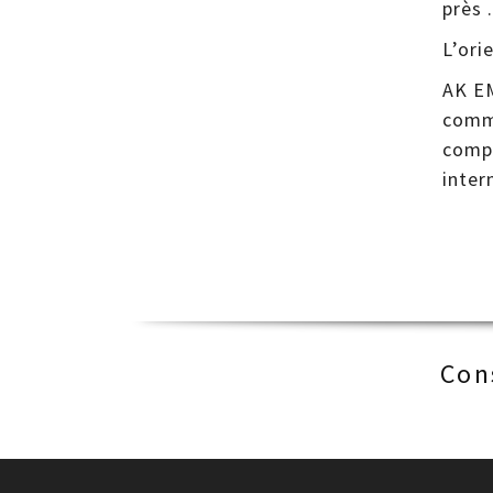
près .
L’ori
AK EM
comme
compl
inter
Con