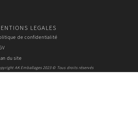
ENTIONS LEGALES
olitique de confidentialité
GV
lan du site
pyright AK Emballages 2023 © Tous droits réservés
SUR MESURE