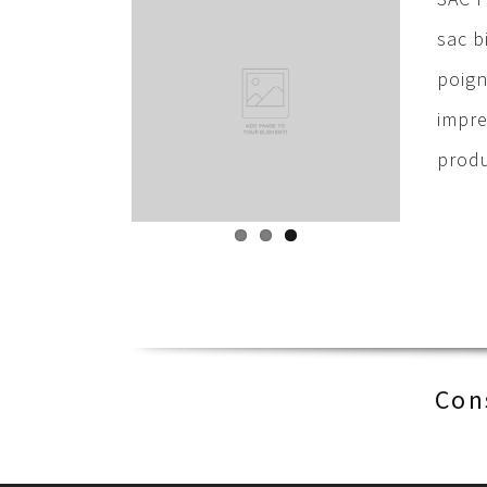
sac b
poign
impre
produ
Con