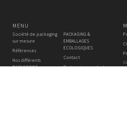
MENU
M
Société de packaging
PACKAGING &
P
sur mesure
EMBALLAGES
C
ECOLOGIQUES
Références
P
Contact
Nos différents
Co
PACKAGINGS sur mesure
Partenaires producteurs
de packaging
AGES FABRICANT DE SACS EN PAPIER - EMBALLAGES 