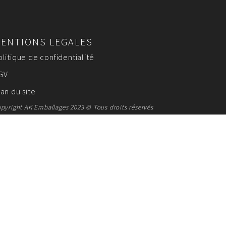
ENTIONS LEGALES
olitique de confidentialité
GV
lan du site
pyright AK Emballages 2023 © Tous droits réservés
SUR MESURE