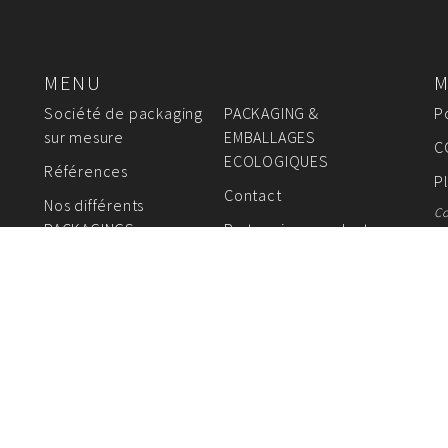
MENU
M
Société de packaging
PACKAGING &
P
sur mesure
EMBALLAGES
C
ECOLOGIQUES
Références
P
Contact
Nos différents
Co
PACKAGINGS sur mesure
Partenaires producteurs
de packaging
AGES FABRICANT DE SACS EN PAPIER - EMBALLAGES 