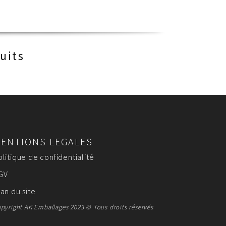
uits
ENTIONS LEGALES
olitique de confidentialité
GV
lan du site
pyright AK Emballages 2023 © Tous droits réservés