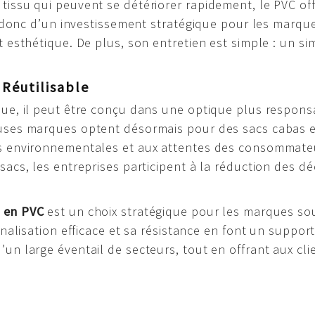
tissu qui peuvent se détériorer rapidement, le PVC of
it donc d’un investissement stratégique pour les marqu
t esthétique. De plus, son entretien est simple : un sim
Réutilisable
que, il peut être conçu dans une optique plus responsa
euses marques optent désormais pour des sacs cabas e
es environnementales et aux attentes des consommateu
 sacs, les entreprises participent à la réduction des
t en PVC
est un choix stratégique pour les marques souha
onnalisation efficace et sa résistance en font un supp
’un large éventail de secteurs, tout en offrant aux cli