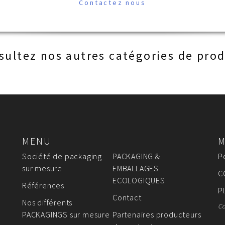
Contactez nous
sultez nos autres catégories de prod
MENU
M
Société de packaging
PACKAGING &
P
sur mesure
EMBALLAGES
C
ECOLOGIQUES
Références
P
Contact
Nos différents
Co
PACKAGINGS sur mesure
Partenaires producteurs