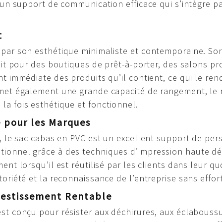
t un support de communication efficace qui s’intègre p
t
 par son esthétique minimaliste et contemporaine. Son
soit pour des boutiques de prêt-à-porter, des salons 
nt immédiate des produits qu’il contient, ce qui le ren
rmet également une grande capacité de rangement, le 
a fois esthétique et fonctionnel.
e pour les Marques
, le sac cabas en PVC est un excellent support de perso
ionnel grâce à des techniques d’impression haute défi
nt lorsqu’il est réutilisé par les clients dans leur quo
toriété et la reconnaissance de l’entreprise sans effo
nvestissement Rentable
est conçu pour résister aux déchirures, aux éclabouss