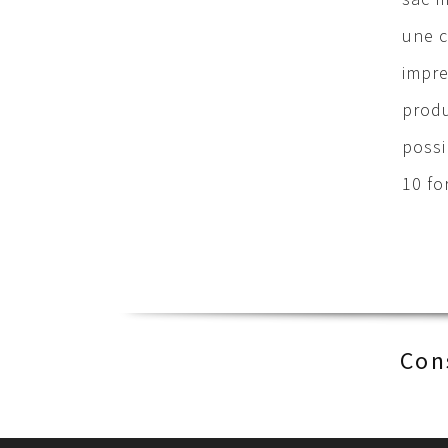
une c
impre
produ
possi
10 fo
Con