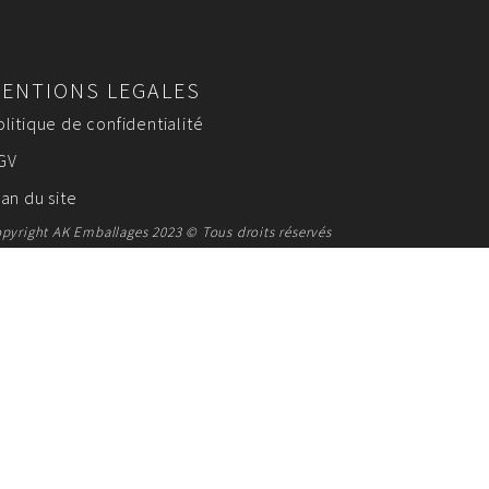
ENTIONS LEGALES
olitique de confidentialité
GV
lan du site
pyright AK Emballages 2023 © Tous droits réservés
SUR MESURE