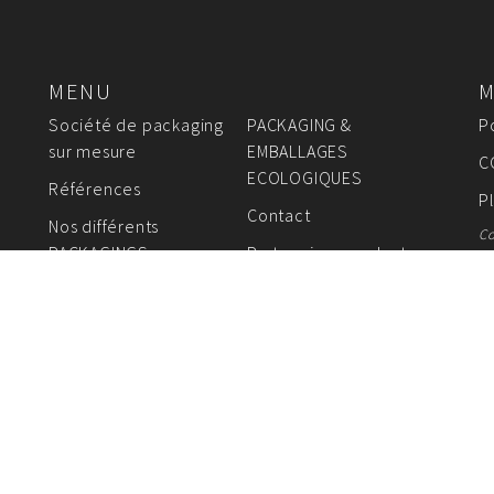
MENU
M
Société de packaging
PACKAGING &
P
sur mesure
EMBALLAGES
C
ECOLOGIQUES
Références
P
Contact
Nos différents
Co
PACKAGINGS sur mesure
Partenaires producteurs
de packaging
AGES FABRICANT DE SACS EN PAPIER - EMBALLAGES 