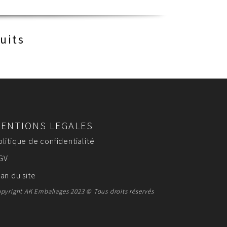
uits
ENTIONS LEGALES
olitique de confidentialité
GV
lan du site
pyright AK Emballages 2023 © Tous droits réservés