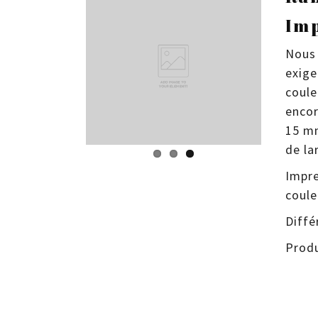
Imp
Nous 
exige
coule
encor
15 mm
de la
Impre
coule
Diffé
Produ