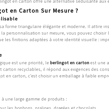
rlingot en carton offre une alternative séduisante aux
got en Carton Sur Mesure ?
lisable
 sa forme triangulaire élégante et moderne. Il attire i
la personnalisation sur mesure, vous pouvez choisir l
 que les finitions adaptées à votre identité visuelle : 
e
ique est une priorité, le
berlingot en carton
est une a
 et carton recyclables, il répond aux exigences des c
t en carton, c’est choisir un emballage à faible empr
 à une large gamme de produits :
pour les bonbons, pralines, dragées et chocolats.