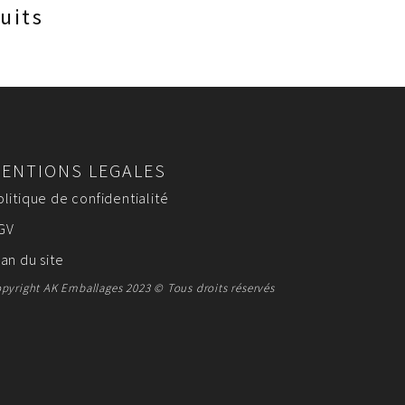
uits
ENTIONS LEGALES
olitique de confidentialité
GV
lan du site
pyright AK Emballages 2023 © Tous droits réservés